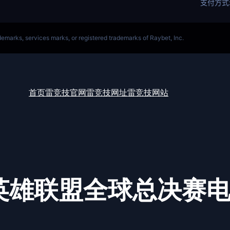
首页
雷竞技官网
雷竞技网址
雷竞技网站
14英雄联盟全球总决赛