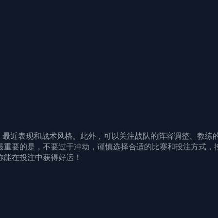
比、最近表现和战术风格。此外，可以关注战队的阵容调整、教练
最重要的是，不要过于冲动，谨慎选择合适的比赛和投注方式，
你能在投注中获得好运！