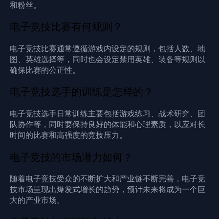
和粉丝。
电子竞技比赛有何规则？
电子竞技比赛通常遵循游戏内设定的规则，包括人数、地
图、英雄选择等，同时也会设定禁用英雄、装备等规则以
确保比赛的公正性。
电子竞技选手的训练是怎样的？
电子竞技选手日常训练主要包括游戏练习、战术研究、团
队协作等，同时要保持良好的体能和心理素质，以应对长
时间的比赛和高强度的竞技压力。
电子竞技的市场潜力如何？
随着电子竞技受众的不断扩大和产业链不断完善，电子竞
技市场呈现出爆发式增长的趋势，预计未来将成为一个巨
大的产业市场。