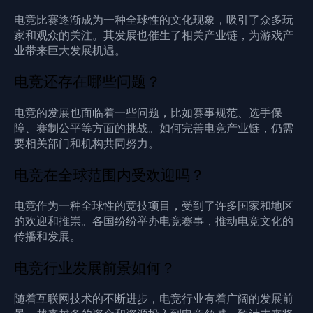
电竞比赛逐渐成为一种全球性的文化现象，吸引了众多玩
家和观众的关注。其发展也催生了相关产业链，为游戏产
业带来巨大发展机遇。
电竞还存在哪些问题？
电竞的发展也面临着一些问题，比如赛事规范、选手保
障、赛制公平等方面的挑战。如何完善电竞产业链，仍需
要相关部门和机构共同努力。
电竞在全球范围内受欢迎吗？
电竞作为一种全球性的竞技项目，受到了许多国家和地区
的欢迎和推崇。各国纷纷举办电竞赛事，推动电竞文化的
传播和发展。
电竞行业发展前景如何？
随着互联网技术的不断进步，电竞行业有着广阔的发展前