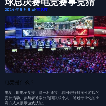
球总决赛电竞赛事竞猜
2024 年 9 月 9 日
•
雷竞技
电竞是什么？
电竞，即电子竞技，是一种通过互联网进行对抗性游戏的
竞技活动。参与者通常分为团队或个人，通过专业化的比
赛方式来展示游戏技能。