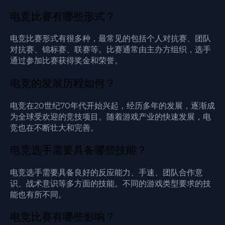
电竞比赛有哪些形式？
电竞比赛形式有很多种，最常见的包括个人对抗赛、团队
对抗赛、锦标赛、联赛等。比赛通常由主办方组织，选手
通过参加比赛获得奖金和荣誉。
电竞的发展历程如何？
电竞在20世纪70年代开始兴起，经历多年的发展，逐渐成
为全球受欢迎的竞技项目。随着游戏产业的快速发展，电
竞也在不断壮大和完善。
电竞选手需要具备哪些技能？
电竞选手需要具备良好的反应能力、手速、团队合作意
识、战术意识等多方面的技能。不同的游戏类型要求的技
能也有所不同。
电竞比赛有哪些影响？