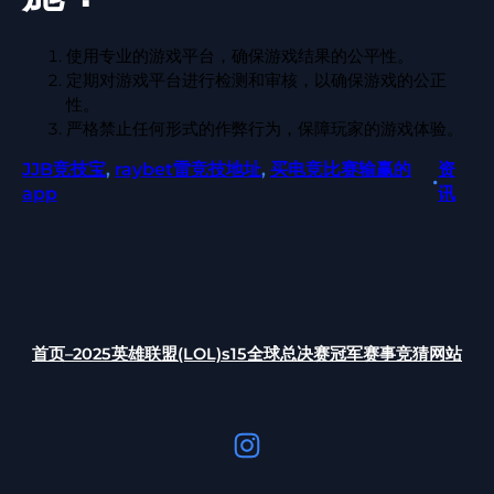
使用专业的游戏平台，确保游戏结果的公平性。
定期对游戏平台进行检测和审核，以确保游戏的公正
性。
严格禁止任何形式的作弊行为，保障玩家的游戏体验。
JJB竞技宝
, 
raybet雷竞技地址
, 
买电竞比赛输赢的
资
•
app
讯
首页–2025英雄联盟(LOL)s15全球总决赛冠军赛事竞猜网站
Instagram