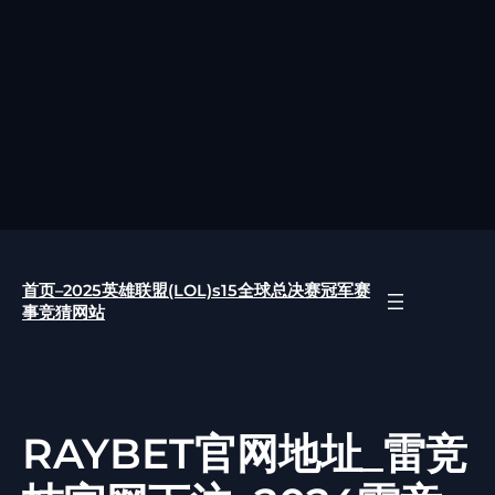
首页–2025英雄联盟(LOL)s15全球总决赛冠军赛
事竞猜网站
RAYBET官网地址_雷竞