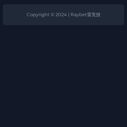
Copyright © 2024 | Raybet雷竞技