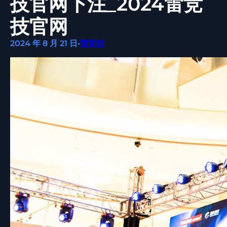
技官网下注_2024雷竞
技官网
2024 年 8 月 21 日
•
雷竞技