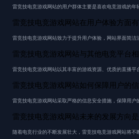
雷竞技电竞游戏网站的用户群体主要是喜欢电竞游戏的年
雷竞技电竞游戏网站在用户体验方面有
雷竞技电竞游戏网站致力于提升用户体验，网站界面简洁
雷竞技电竞游戏网站与其他电竞平台相
雷竞技电竞游戏网站以其丰富的游戏资源、优质的直播平
雷竞技电竞游戏网站如何保障用户的信
雷竞技电竞游戏网站采取严格的信息安全措施，保障用户
雷竞技电竞游戏网站未来的发展方向是
随着电竞行业的不断发展壮大，雷竞技电竞游戏网站将不