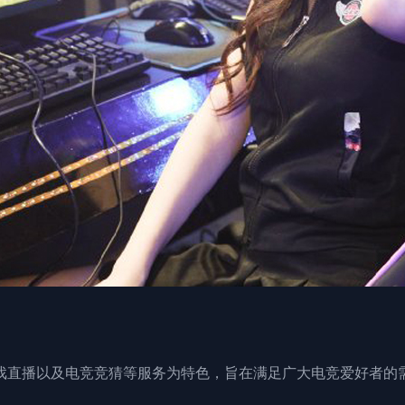
戏直播以及电竞竞猜等服务为特色，旨在满足广大电竞爱好者的