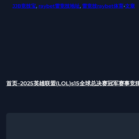
JJB竞技宝
, 
raybet雷竞技地址
, 
雷竞技raybet体育
•
文章
首页–2025英雄联盟(LOL)s15全球总决赛冠军赛事竞