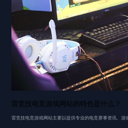
雷竞技电竞游戏网站的特色是什么？
雷竞技电竞游戏网站主要以提供专业的电竞赛事资讯、游