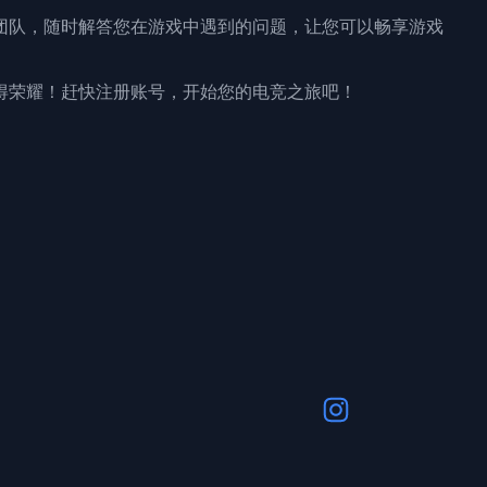
团队，随时解答您在游戏中遇到的问题，让您可以畅享游戏
得荣耀！赶快注册账号，开始您的电竞之旅吧！
Instagram