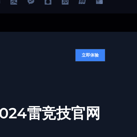
立即体验
2024雷竞技官网