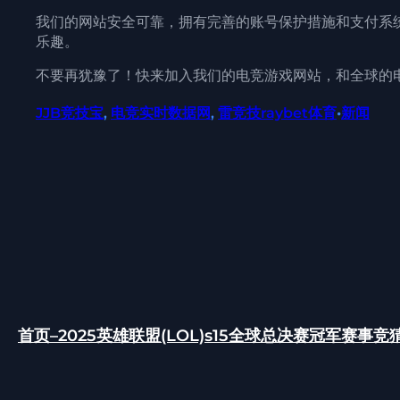
我们的网站安全可靠，拥有完善的账号保护措施和支付系
乐趣。
不要再犹豫了！快来加入我们的电竞游戏网站，和全球的
JJB竞技宝
, 
电竞实时数据网
, 
雷竞技raybet体育
•
新闻
首页–2025英雄联盟(LOL)s15全球总决赛冠军赛事竞