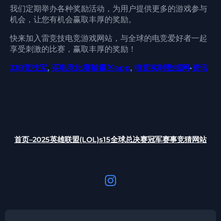
我们定期举办各种奖励活动，为用户提供更多的游戏参与
机会，让您有机会赢取丰厚的奖励。
快来加入雷竞技电竞游戏网站，与全球的电竞爱好者一起
享受刺激的比赛，赢取丰厚的奖励！
JJB竞技宝
, 
买电竞比赛输赢的app
, 
电竞实时数据网
•
资讯
首页–2025英雄联盟(LOL)s15全球总决赛冠军赛事竞猜网站
Instagram