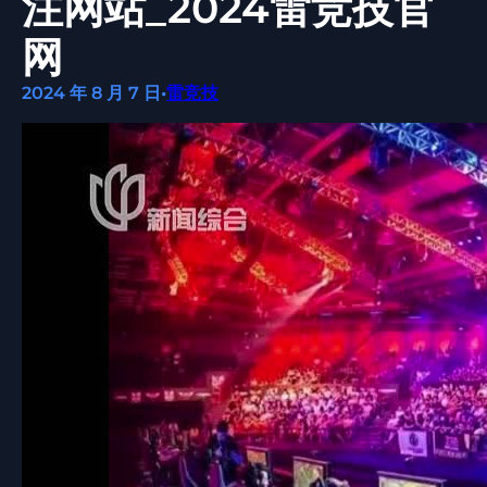
注网站_2024雷竞技官
网
2024 年 8 月 7 日
•
雷竞技