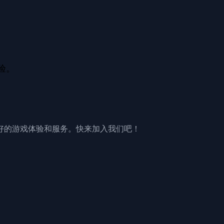
。
验。
好的游戏体验和服务。快来加入我们吧！