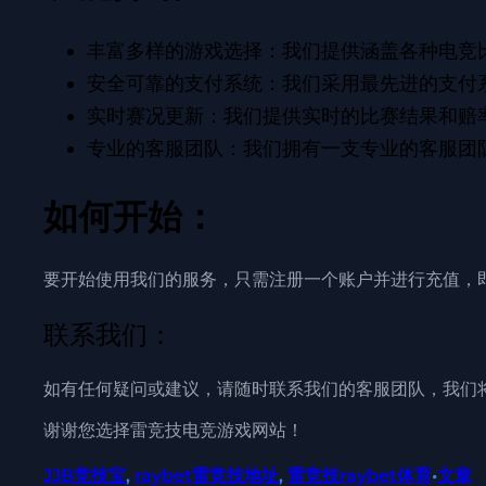
丰富多样的游戏选择：我们提供涵盖各种电竞
安全可靠的支付系统：我们采用最先进的支付
实时赛况更新：我们提供实时的比赛结果和赔
专业的客服团队：我们拥有一支专业的客服团
如何开始：
要开始使用我们的服务，只需注册一个账户并进行充值，
联系我们：
如有任何疑问或建议，请随时联系我们的客服团队，我们
谢谢您选择雷竞技电竞游戏网站！
JJB竞技宝
, 
raybet雷竞技地址
, 
雷竞技raybet体育
•
文章