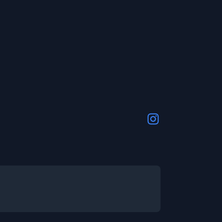
Instagram