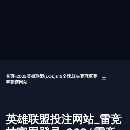
首页–2025英雄联盟(LOL)s15全球总决赛冠军赛
事竞猜网站
英雄联盟投注网站_雷竞