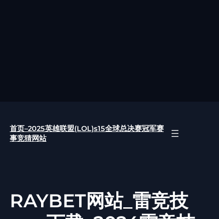
首页–2025英雄联盟(LOL)s15全球总决赛冠军赛
事竞猜网站
RAYBET网站_雷竞技