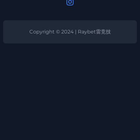
Instagram
Copyright © 2024 | Raybet雷竞技