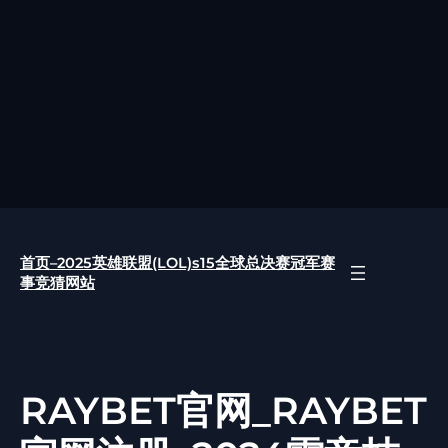
首页–2025英雄联盟(LOL)s15全球总决赛冠军赛
事竞猜网站
RAYBET官网_RAYBET