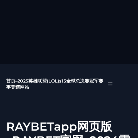
首页–2025英雄联盟(LOL)s15全球总决赛冠军赛
事竞猜网站
RAYBETapp网页版