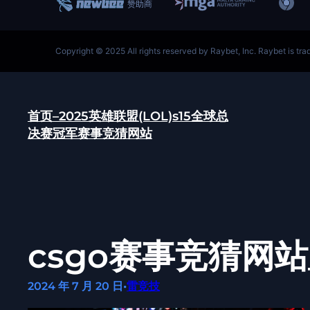
跳
至
首页–2025英雄联盟(LOL)s15全球总
内
决赛冠军赛事竞猜网站
容
csgo赛事竞猜网站
2024 年 7 月 20 日
•
雷竞技