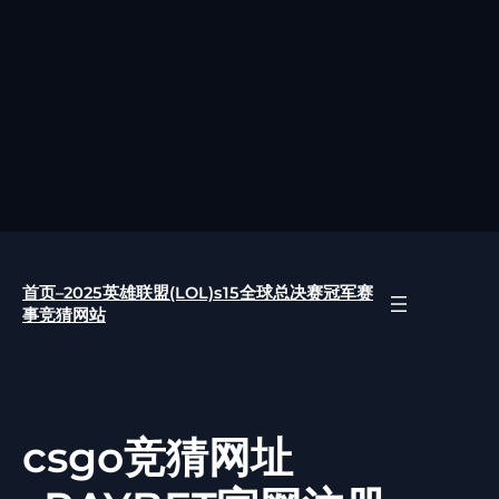
首页–2025英雄联盟(LOL)s15全球总决赛冠军赛
事竞猜网站
csgo竞猜网址