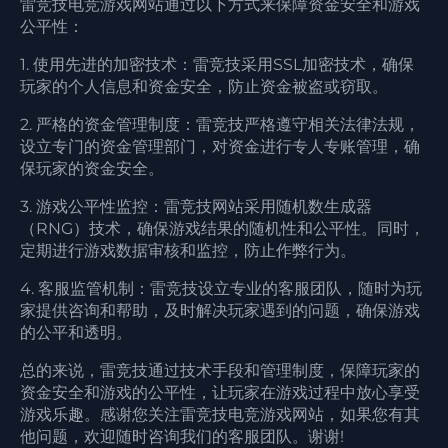
雷竞技电竞游戏网站通过以下方式来保障资金安全和游戏
公平性：
1. 使用先进的加密技术：雷竞技采用SSL加密技术，确保
玩家的个人信息和资金安全，防止资金被盗或窃取。
2. 严格的资金管理制度：雷竞技严格遵守相关法律法规，
设立专门的资金管理部门，对资金进行专人专账管理，确
保玩家的资金安全。
3. 游戏公平性监控：雷竞技网站采用随机数生成器
（RNG）技术，确保游戏结果的随机性和公平性。同时，
定期进行游戏数据审核和监控，防止作弊行为。
4. 客服监管机制：雷竞技设立专业的客服团队，随时为玩
家提供咨询和帮助，及时解决玩家遇到的问题，确保游戏
的公平和透明。
总的来说，雷竞技通过技术手段和管理制度，保障玩家的
资金安全和游戏的公平性，让玩家在游戏过程中放心享受
游戏乐趣。感谢您关注雷竞技电竞游戏网站，如果您有其
他问题，欢迎随时咨询我们的客服团队。谢谢!