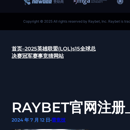
跳
至
首页–2025英雄联盟(LOL)s15全球总
内
决赛冠军赛事竞猜网站
容
RAYBET官网注册
2024 年 7 月 12 日
•
雷竞技