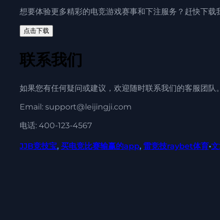
想要体验更多精彩的电竞游戏赛事和下注服务？赶快下载我
点击下载
联系我们
如果您有任何疑问或建议，欢迎随时联系我们的客服团队
Email: support@leijingji.com
电话: 400-123-4567
JJB竞技宝
, 
买电竞比赛输赢的app
, 
雷竞技raybet体育
•
文