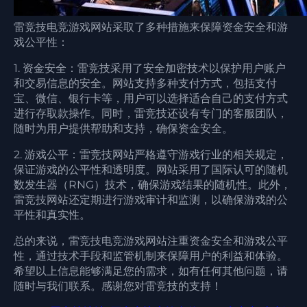
雷竞技电竞游戏网站采取了多种措施来保障资金安全和游
戏公平性：
1. 资金安全：雷竞技采用了安全加密技术以保护用户账户
和交易信息的安全。网站支持多种支付方式，包括支付
宝、微信、银行卡等，用户可以选择适合自己的支付方式
进行存取款操作。同时，雷竞技还设有专门的客服团队，
随时为用户提供帮助和支持，确保资金安全。
2. 游戏公平：雷竞技网站严格遵守游戏行业的相关规定，
保证游戏的公平性和透明度。网站采用了国际认可的随机
数发生器（RNG）技术，确保游戏结果的随机性。此外，
雷竞技网站还定期进行游戏审计和监测，以确保游戏的公
平性和真实性。
总的来说，雷竞技电竞游戏网站注重资金安全和游戏公平
性，通过技术手段和监管机制来保障用户的利益和体验。
希望以上信息能够满足您的需求，如有任何其他问题，请
随时与我们联系。感谢您对雷竞技的支持！