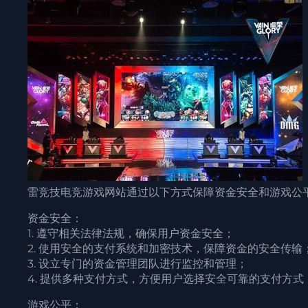
雷竞技电竞游戏网站通过以下方式保障资金安全和游戏公
资金安全：
1. 遵守相关法律法规，确保用户资金安全；
2. 使用安全的支付系统和加密技术，保障资金的安全传输
3. 设立专门的资金管理团队进行监控和管理；
4. 提供多种支付方式，方便用户选择安全可靠的支付方式
游戏公平：