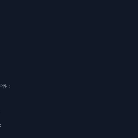
平性：
；
；