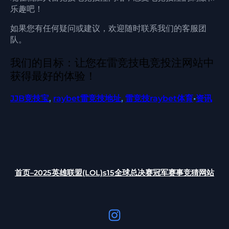
乐趣吧！
如果您有任何疑问或建议，欢迎随时联系我们的客服团
队。
我们的目标：让您在雷竞技电竞投注网站中
获得最好的体验！
JJB竞技宝
, 
raybet雷竞技地址
, 
雷竞技raybet体育
•
资讯
首页–2025英雄联盟(LOL)s15全球总决赛冠军赛事竞猜网站
Instagram