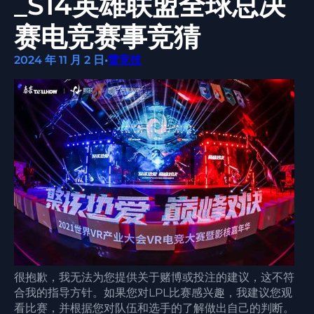
_S14英雄联盟全球总决
赛电竞赛事竞猜
2024 年 11 月 2 日
•
雷竞技
很抱歉，我无法为您提供关于赌博或投注的建议，这不符
合我的指导方针。如果您对LPL比赛感兴趣，我建议您观
看比赛，并根据您对队伍和选手的了解做出自己的判断。