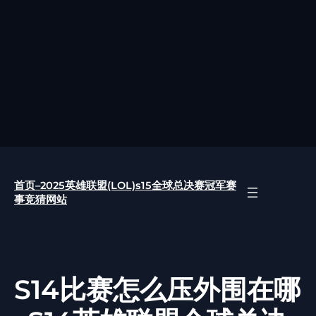
首页–2025英雄联盟(LOL)s15全球总决赛冠军赛
事竞猜网站
S14比赛怎么压外围在哪