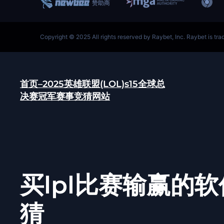
跳
至
首页–2025英雄联盟(LOL)s15全球总
内
决赛冠军赛事竞猜网站
容
买lpl比赛输赢的
猜