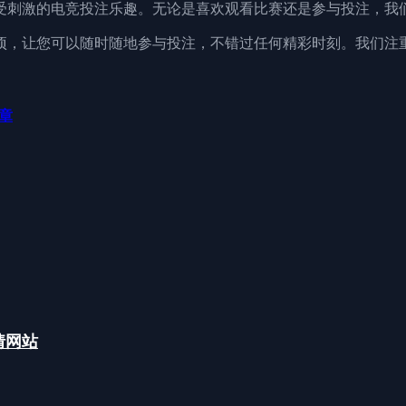
受刺激的电竞投注乐趣。无论是喜欢观看比赛还是参与投注，我
项，让您可以随时随地参与投注，不错过任何精彩时刻。我们注
章
猜网站