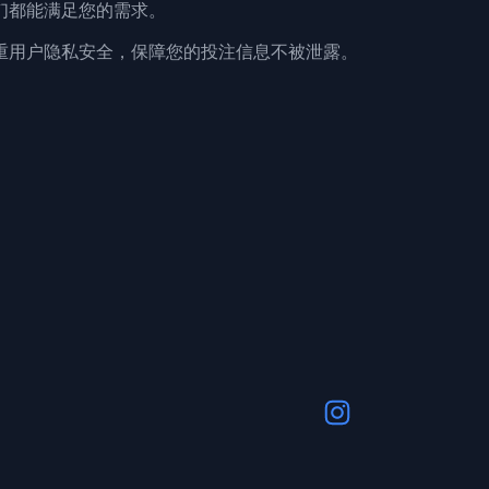
们都能满足您的需求。
重用户隐私安全，保障您的投注信息不被泄露。
Instagram