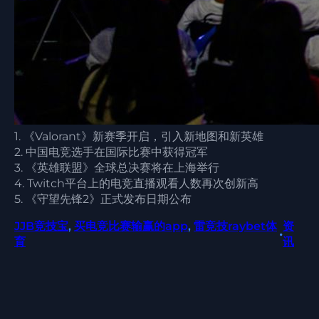
1. 《Valorant》新赛季开启，引入新地图和新英雄
2. 中国电竞选手在国际比赛中获得冠军
3. 《英雄联盟》全球总决赛将在上海举行
4. Twitch平台上的电竞直播观看人数再次创新高
5. 《守望先锋2》正式发布日期公布
JJB竞技宝
, 
买电竞比赛输赢的app
, 
雷竞技raybet体
资
•
育
讯