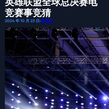
英雄联盟全球总决赛电
竞赛事竞猜
2024 年 10 月 23 日
•
雷竞技