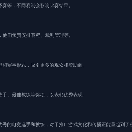
环赛等，不同赛制会影响比赛结果。
办，他们负责安排赛程、裁判管理等。
型和赛事形式，吸引更多的观众和赞助商。
选手、最佳教练等奖项，以表彰优秀表现。
优秀的电竞选手和教练，对于推广游戏文化和传播正能量起到了