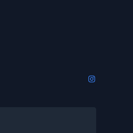
Instagram