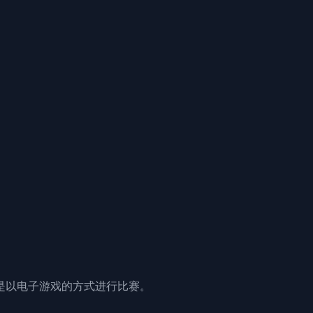
是以电子游戏的方式进行比赛。