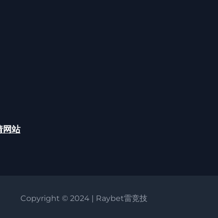
猜网站
Copyright © 2024 | Raybet雷竞技