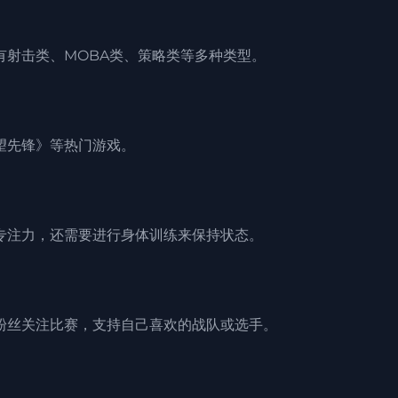
有射击类、MOBA类、策略类等多种类型。
望先锋》等热门游戏。
专注力，还需要进行身体训练来保持状态。
粉丝关注比赛，支持自己喜欢的战队或选手。