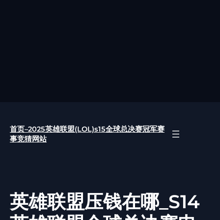
首页–2025英雄联盟(LOL)s15全球总决赛冠军赛
事竞猜网站
英雄联盟压钱在哪_S14