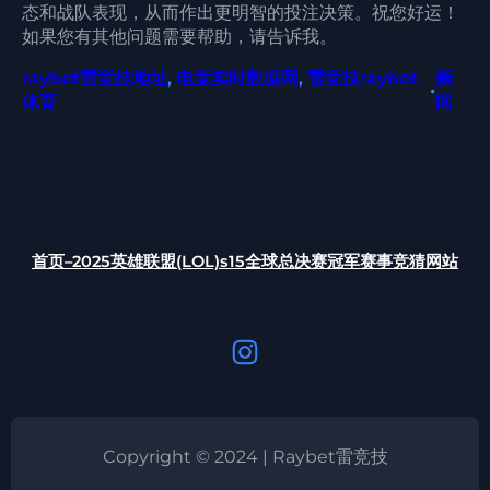
态和战队表现，从而作出更明智的投注决策。祝您好运！
如果您有其他问题需要帮助，请告诉我。
raybet雷竞技地址
, 
电竞实时数据网
, 
雷竞技raybet
新
•
体育
闻
首页–2025英雄联盟(LOL)s15全球总决赛冠军赛事竞猜网站
Instagram
Copyright © 2024 | Raybet雷竞技