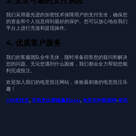
3. 安全可靠的支付系统
我们采用最先进的加密技术保障用户的支付安全，确保您
的资金和个人信息得到最好的保护。您可以放心地在我们
平台上进行充值和提现操作。
4. 优质客户服务
我们的客服团队全年无休，随时准备回答您的疑问和解决
您的问题。无论您遇到什么困难，我们都会全力帮助您顺
利完成投注。
欢迎加入我们的电竞投注网站，体验最刺激的电竞投注乐
趣！
JJB竞技宝
, 
买电竞比赛输赢的app
, 
电竞实时数据网
•
资讯