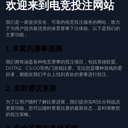
欢迎来到电竞投注网站
我们是一家提供安全、可靠的电竞投注服务的网站，致力
于为用户提供最优质的体育赛事下注体验。以下是我们的
主要功能：
1. 丰富的赛事选择
我们拥有涵盖各种电竞赛事的投注项目，包括英雄联盟、
DOTA2、CS:GO等热门游戏比赛。无论您是哪种游戏的爱
好者，都能在我们平台上找到喜欢的赛事进行投注。
2. 实时赛况更新
为了让用户随时了解比赛进展，我们提供实时比分和战况
更新功能，您可以随时查看比赛的最新状态，及时调整您
的投注策略。