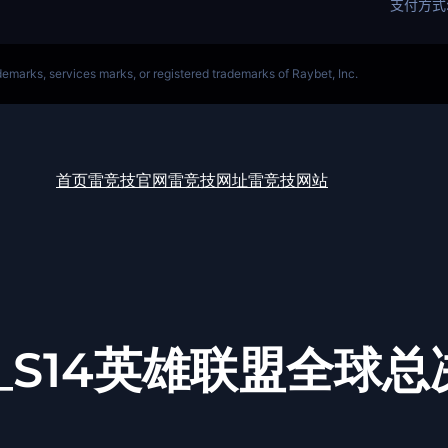
首页
雷竞技官网
雷竞技网址
雷竞技网站
件_S14英雄联盟全球