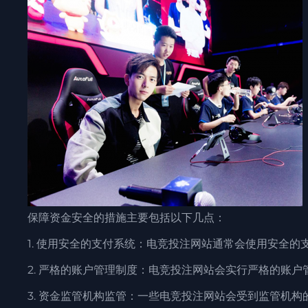
保障资金安全的措施主要包括以下几点：
1. 使用安全的支付系统：电竞投注网站通常会使用安全
2. 严格的账户管理制度：电竞投注网站会实行严格的账
3. 资金监管机构监管：一些电竞投注网站会受到监管机