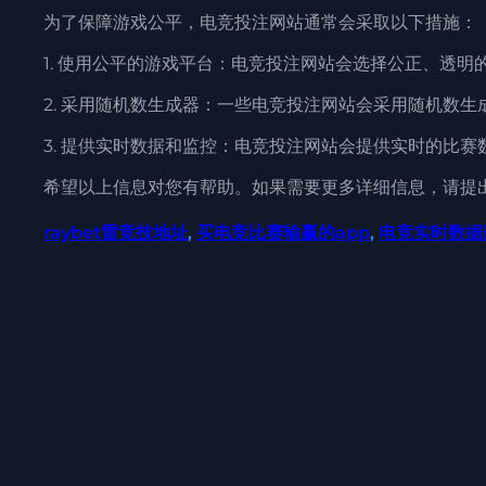
为了保障游戏公平，电竞投注网站通常会采取以下措施：
1. 使用公平的游戏平台：电竞投注网站会选择公正、透
2. 采用随机数生成器：一些电竞投注网站会采用随机数
3. 提供实时数据和监控：电竞投注网站会提供实时的比
希望以上信息对您有帮助。如果需要更多详细信息，请提
raybet雷竞技地址
, 
买电竞比赛输赢的app
, 
电竞实时数据