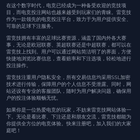
在这个数字时代，电竞已经成为一种备受欢迎的竞技项
目，而电竞投注网站也越来越受到玩家们的青睐。雷竞技
作为一款领先的电竞投注平台，致力于为用户提供安全、
可靠的足球下注服务。
雷竞技拥有丰富的足球比赛资源，涵盖了国内外各大赛
事，无论是欧冠联赛、英超联赛还是中超联赛，都可以在
雷竞技上找到。用户可以通过网站简洁明了的界面，方便
快捷地浏览比赛信息，查看赔率和下注选项，轻松地进行
投注操作。
雷竞技注重用户隐私安全，所有交易信息均采用SSL加密
技术进行传输，保障用户的个人信息不受泄露。同时，网
站还设有专业的客服团队，随时为用户解决问题，确保用
户的投注体验顺畅无忧。
如果你是一位热爱电竞的玩家，不妨来雷竞技网站体验一
下。无论是看比赛、下注还是和朋友交流，雷竞技都能为
你提供全方位的电竞体验。快来注册吧，加入我们的大家
庭吧！