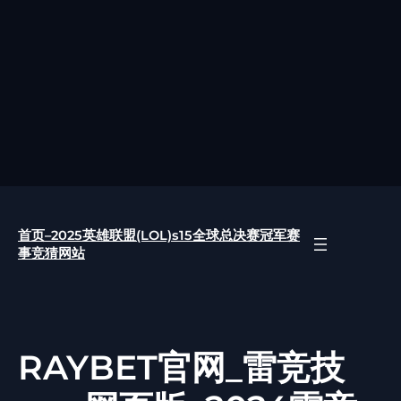
首页–2025英雄联盟(LOL)s15全球总决赛冠军赛
事竞猜网站
RAYBET官网_雷竞技