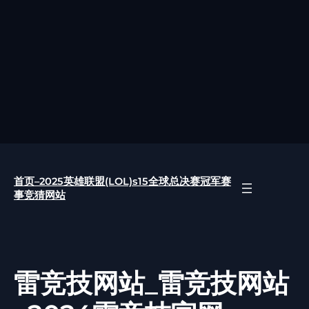
首页–2025英雄联盟(LOL)s15全球总决赛冠军赛
事竞猜网站
雷竞技网站_雷竞技网站