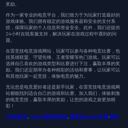
奖励。
作为一家专业的电竞平台，我们致力于为玩家打造最好的
游戏体验。我们拥有稳定的游戏服务器和安全的支付系
统，保障玩家的个人信息和资金安全。此外，我们还提供
24小时在线客服支持，解决玩家在游戏过程中遇到的问
题。
在雷竞技电竞游戏网站，玩家可以参与各种电竞比赛，包
括英雄联盟、守望先锋、王者荣耀等热门游戏。玩家可以
选择自己喜欢的游戏类型和比赛进行下注，赢取丰厚的奖
励。我们还定期举办各种精彩的活动和赛事，让玩家可以
和其他玩家一起竞技，体验电竞的魅力。
无论您是电竞爱好者还是新手玩家，在雷竞技电竞游戏网
站都能找到适合自己的游戏和比赛。加入我们，体验刺激
的电竞竞技，赢取丰厚的奖励，让您的游戏之旅更加精
彩！
JJB竞技宝
, 
raybet雷竞技地址
, 
雷竞技raybet体育
•
资讯