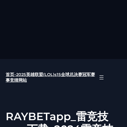
首页–2025英雄联盟(LOL)s15全球总决赛冠军赛
事竞猜网站
RAYBETapp_雷竞技