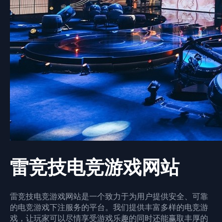
雷竞技电竞游戏网站
雷竞技电竞游戏网站是一个致力于为用户提供安全、可靠
的电竞游戏下注服务的平台。我们提供丰富多样的电竞游
戏，让玩家可以尽情享受游戏乐趣的同时还能赢取丰厚的