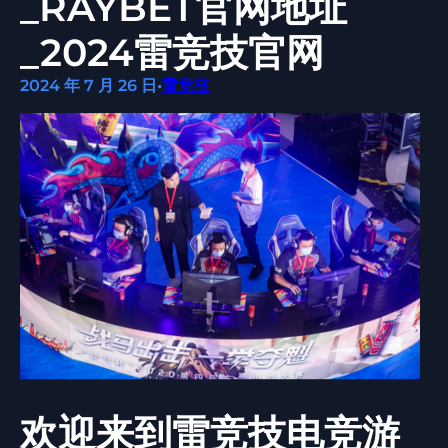
_RAYBET官网地址
_2024雷竞技官网
2024 年 7 月 26 日
•
雷竞技
欢迎来到雷竞技电竞游