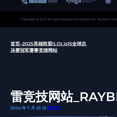
跳
至
首页–2025英雄联盟(LOL)s15全球总
内
决赛冠军赛事竞猜网站
容
雷竞技网站_RAYB
2024 年 7 月 26 日
•
雷竞技