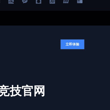
立即体验
雷竞技官网