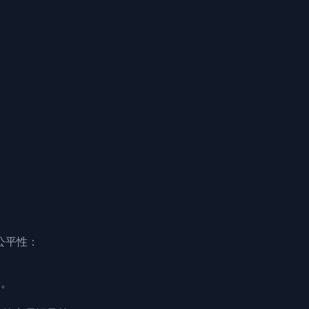
公平性：
全。
。