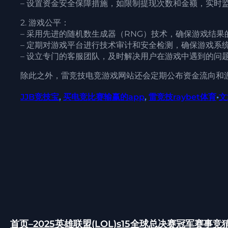
– 设置资金安全保障措施，如限制提现次数和金额，实时
2. 游戏公平：
– 采用先进的随机数生成器（RNG）技术，确保游戏结
– 定期对游戏平台进行技术审计和安全检测，确保游戏系
– 设立专门的客服团队，及时解决用户在游戏中遇到的问
除此之外，雷竞技电竞游戏网站还会定期公布资金流向和
JJB竞技宝
, 
买电竞比赛输赢的app
, 
雷竞技raybet体育
•
文
首页–2025英雄联盟(LOL)s15全球总决赛冠军赛事竞