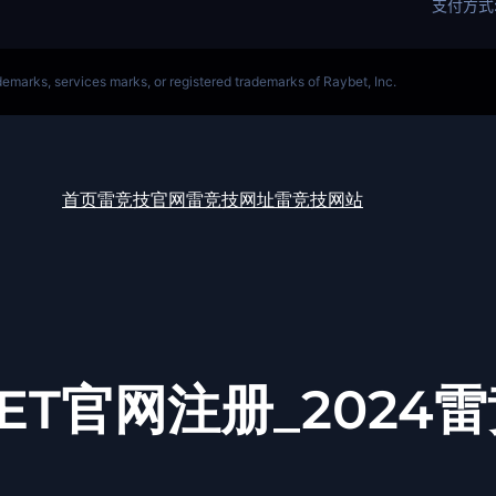
首页
雷竞技官网
雷竞技网址
雷竞技网站
ET官网注册_2024