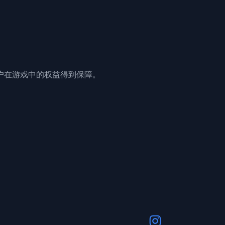
户在游戏中的权益得到保障。
Instagram