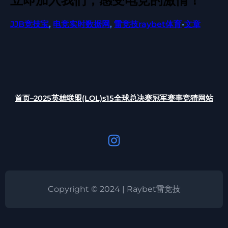
立即加入我们，感受电竞的激情！
JJB竞技宝
, 
电竞实时数据网
, 
雷竞技raybet体育
•
文章
首页–2025英雄联盟(LOL)s15全球总决赛冠军赛事竞猜网站
Instagram
Copyright © 2024 | Raybet雷竞技