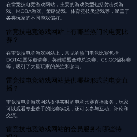
在雷竞技电竞游戏网站，主要的游戏类型包括射击类游
戏、MOBA游戏、策略游戏、体育竞技类游戏等，涵盖了
各类玩家的不同游戏偏好。
雷竞技电竞游戏网站上有哪些热门的电竞比
赛？
在雷竞技电竞游戏网站上，常见的热门电竞比赛包括
DOTA2国际邀请赛、英雄联盟全球总决赛、CS:GO锦标赛
等，吸引了大量玩家的关注和参与。
雷竞技电竞游戏网站提供哪些形式的电竞直
播？
雷竞技电竞游戏网站提供实时的电竞比赛直播服务，玩家
可以观看专业选手的比赛实况，还可以参与互动、评论和
交流。
雷竞技电竞游戏网站的会员服务有哪些特
权？