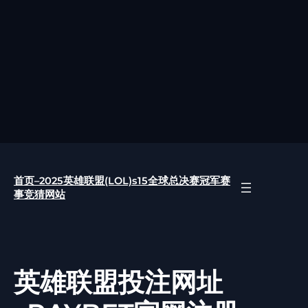
首页–2025英雄联盟(LOL)s15全球总决赛冠军赛
事竞猜网站
英雄联盟投注网址