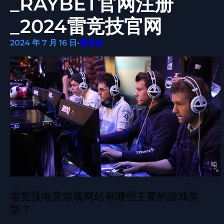
_RAYBET官网注册
_2024雷竞技官网
2024 年 7 月 16 日
•
雷竞技
雷竞技电竞游戏网站有哪些主要的游戏类
型？