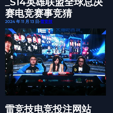
_S14英雄联盟全球总决
赛电竞赛事竞猜
2024 年 11 月 13 日
•
雷竞技
雷竞技电竞投注网站