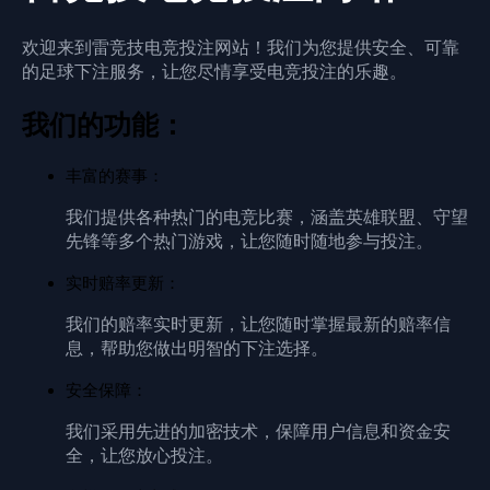
欢迎来到雷竞技电竞投注网站！我们为您提供安全、可靠
的足球下注服务，让您尽情享受电竞投注的乐趣。
我们的功能：
丰富的赛事：
我们提供各种热门的电竞比赛，涵盖英雄联盟、守望
先锋等多个热门游戏，让您随时随地参与投注。
实时赔率更新：
我们的赔率实时更新，让您随时掌握最新的赔率信
息，帮助您做出明智的下注选择。
安全保障：
我们采用先进的加密技术，保障用户信息和资金安
全，让您放心投注。