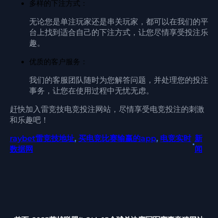
多样的下注方式：
无论您是单注玩家还是串关玩家，都可以在我们的平
台上找到适合自己的下注方式，让您尽情享受投注乐
趣。
优质的客户服务：
我们的客服团队随时为您解答问题，并处理您的投注
事务，让您在使用过程中无忧无虑。
赶快加入雷竞技电竞投注网站，尽情享受电竞投注的刺激
和乐趣吧！
raybet雷竞技地址
, 
买电竞比赛输赢的app
, 
电竞实时
新
•
数据网
闻