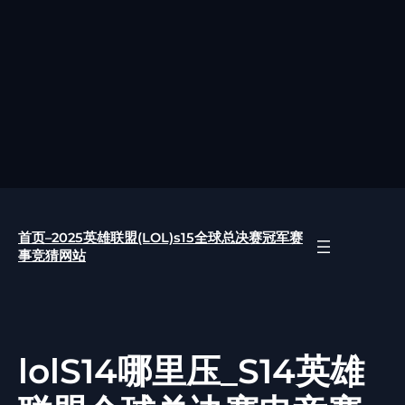
首页–2025英雄联盟(LOL)s15全球总决赛冠军赛
事竞猜网站
lolS14哪里压_S14英雄