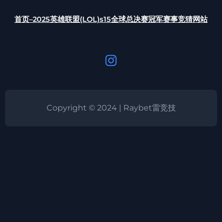
首页–2025英雄联盟(LOL)s15全球总决赛冠军赛事竞猜网站
Instagram
Copyright © 2024 | Raybet雷竞技